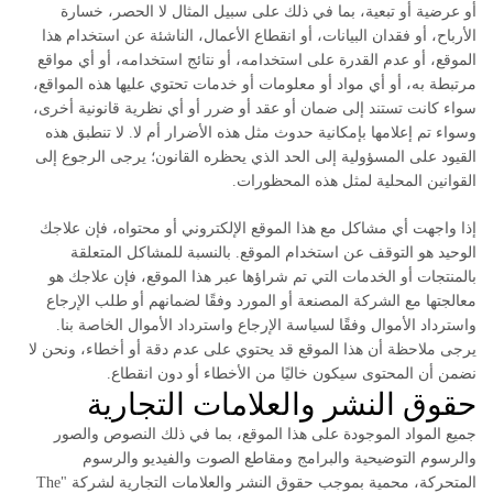
أو عرضية أو تبعية، بما في ذلك على سبيل المثال لا الحصر، خسارة
الأرباح، أو فقدان البيانات، أو انقطاع الأعمال، الناشئة عن استخدام هذا
الموقع، أو عدم القدرة على استخدامه، أو نتائج استخدامه، أو أي مواقع
مرتبطة به، أو أي مواد أو معلومات أو خدمات تحتوي عليها هذه المواقع،
سواء كانت تستند إلى ضمان أو عقد أو ضرر أو أي نظرية قانونية أخرى،
وسواء تم إعلامها بإمكانية حدوث مثل هذه الأضرار أم لا. لا تنطبق هذه
القيود على المسؤولية إلى الحد الذي يحظره القانون؛ يرجى الرجوع إلى
القوانين المحلية لمثل هذه المحظورات.
إذا واجهت أي مشاكل مع هذا الموقع الإلكتروني أو محتواه، فإن علاجك
الوحيد هو التوقف عن استخدام الموقع. بالنسبة للمشاكل المتعلقة
بالمنتجات أو الخدمات التي تم شراؤها عبر هذا الموقع، فإن علاجك هو
معالجتها مع الشركة المصنعة أو المورد وفقًا لضمانهم أو طلب الإرجاع
واسترداد الأموال وفقًا لسياسة الإرجاع واسترداد الأموال الخاصة بنا.
يرجى ملاحظة أن هذا الموقع قد يحتوي على عدم دقة أو أخطاء، ونحن لا
نضمن أن المحتوى سيكون خاليًا من الأخطاء أو دون انقطاع.
حقوق النشر والعلامات التجارية
جميع المواد الموجودة على هذا الموقع، بما في ذلك النصوص والصور
والرسوم التوضيحية والبرامج ومقاطع الصوت والفيديو والرسوم
المتحركة، محمية بموجب حقوق النشر والعلامات التجارية لشركة "The