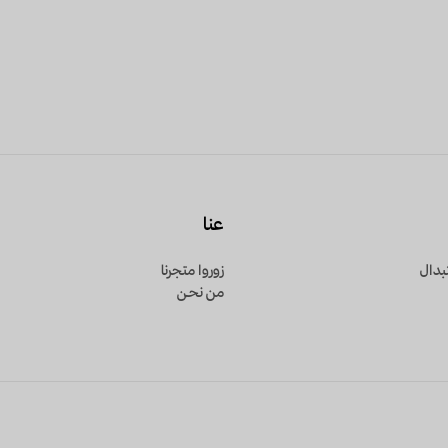
عنا
بدال
زوروا متجرنا
من نحـن