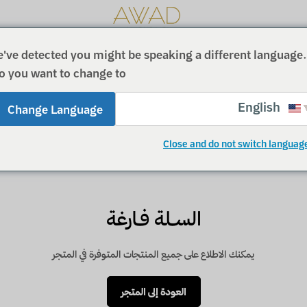
عـوض
مجموعة
've detected you might be speaking a different language.
العطور
القبيسـى
سية
المتجـر
تتبـع الـطلب
من نحـن
تواصـل معنـا
ENGLISH
o you want to change to:
للعطـور
النخبوية،
العود،
English
معطرات
Change Language
الجو،
البخور،
Close and do not switch languag
مزيل
عرق
للشعر،
ورذاذ
للجسم
السـلة فـارغة
يمكنك الاطلاع على جميع المنتجات المتوفرة في المتجر
العودة إلى المتجر