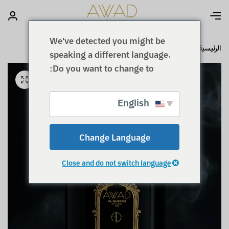
We've detected you might be
الرئيسية
دخــون
دخـون
دخون الحر
speaking a different language.
Do you want to change to:
English
Change Language
Close and do not switch language