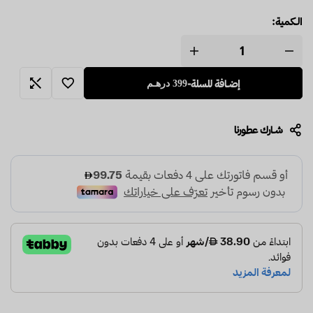
الـكمية:
إضـافة للسلة
-
399
درهـم
شـارك عطـورنا