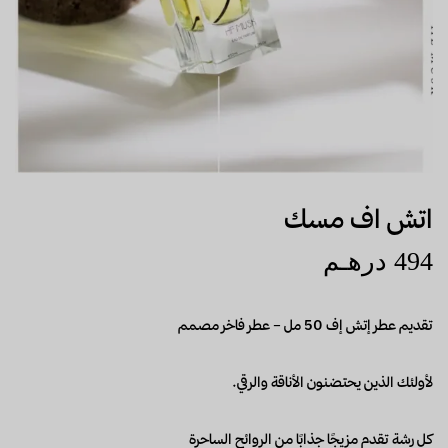
اتش اف مسك
494
درهـم
تقديم عطر إتش إف 50 مل – عطر فاخر مصمم
لأولئك الذين يحتضنون الأناقة والرقي.
كل رشة تقدم مزيجًا جذابًا من الروائح الساحرة