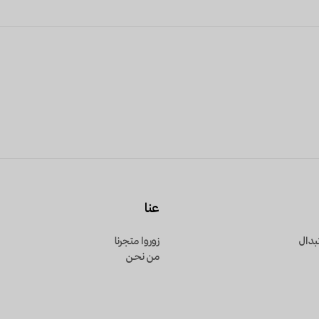
عنا
بدال
زوروا متجرنا
من نحـن