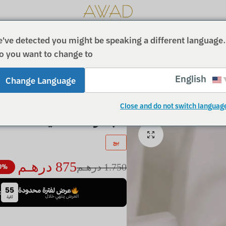
سية
المتجـر
تتبـع الـطلب
من نحـن
تواصـل معنـا
ENGLISH
عـوض
مجموعة
've detected you might be speaking a different language.
العطور
القبيسـى
o you want to change to:
للعطـور
النخبوية،
العود،
English
معطرات
Change Language
الجو،
البخور،
Close and do not switch languag
مزيل
مجموعة هدايا
عرق
للشعر،
بيع
ورذاذ
للجسم
875
درهـم
1.750
درهـم
50% خ
55
عرض لفترة محدودة
:
العرض ينتهي خلال
ثانية