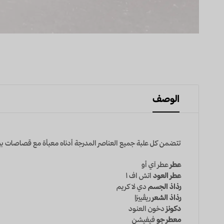
الوصف
تتضمن كل علبة جميع العناصر المدرجة أدناه معبأة مع قصاصات بيض
عطر
عطر آي أو
عطر العود
اتش اف ١
رذاذ الجسم
دي لا كريم
رذاذ الشعر
ريڤييرًا
دكونز
دخـون العنود
معطر جو
فيفيشن