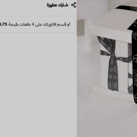
شـارك عطـورنا