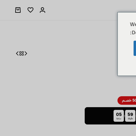
We
D
صـم
05
59
:
دقيقة
ساعة